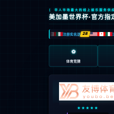
网站首
关于我
创新与
页
们
化
哎呀！
页面找不到了！
可能的原因有：
网站可能在进行维护或者出现了程序问题。