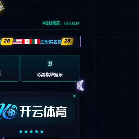
业文
加入我
电子采
联系我
们
购
们