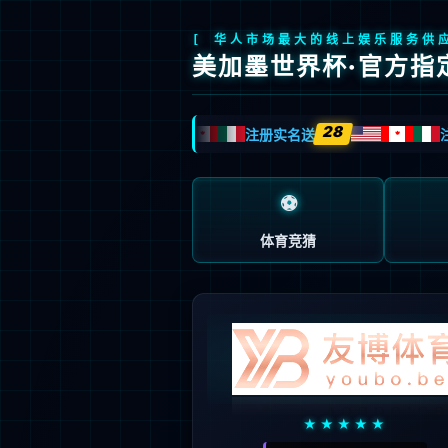
网站首
关于我
创新与
页
们
化
哎呀！
页面找不到了！
可能的原因有：
网站可能在进行维护或者出现了程序问题。